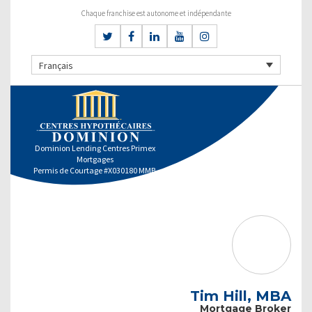
Chaque franchise est autonome et indépendante
Français
Dominion Lending Centres Primex
Mortgages
Permis de Courtage #X030180 MMB
Tim Hill, MBA
Mortgage Broker