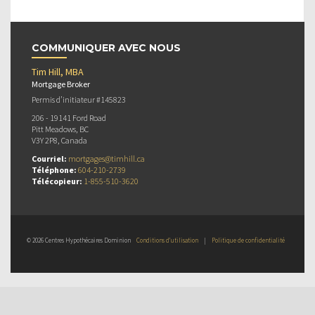
COMMUNIQUER AVEC NOUS
Tim Hill, MBA
Mortgage Broker
Permis d’initiateur #145823
206 - 19141 Ford Road
Pitt Meadows, BC
V3Y 2P8, Canada
Courriel:
mortgages@timhill.ca
Téléphone:
604-210-2739
Télécopieur:
1-855-510-3620
© 2026 Centres Hypothécaires Dominion
Conditions d’utilisation
|
Politique de confidentialité