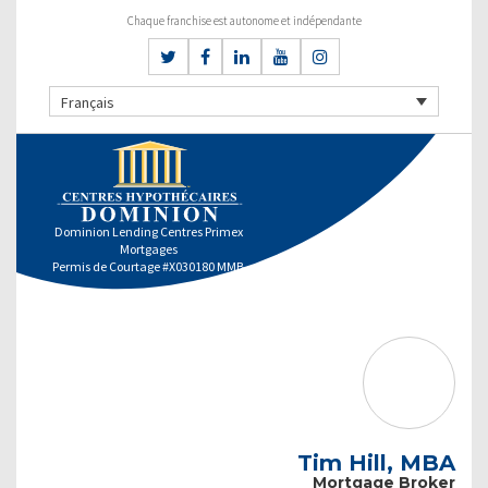
Chaque franchise est autonome et indépendante
Français
Dominion Lending Centres Primex
Mortgages
Permis de Courtage #X030180 MMB
Tim Hill, MBA
Mortgage Broker