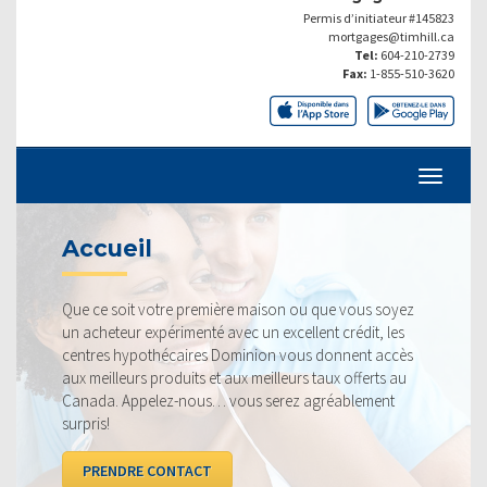
Permis d’initiateur #145823
mortgages@timhill.ca
Tel:
604-210-2739
Fax:
1-855-510-3620
TAUX ACTUELS
ère maison ou que vous soyez
Nos taux sont toujours compé
vec un excellent crédit, les
fiers de pouvoir vous offrir le 
ominion vous donnent accès
profitable. Jetez un coup d’œ
aux meilleurs taux offerts au
la concurrence.
vous serez agréablement
VOIR LES TAUX