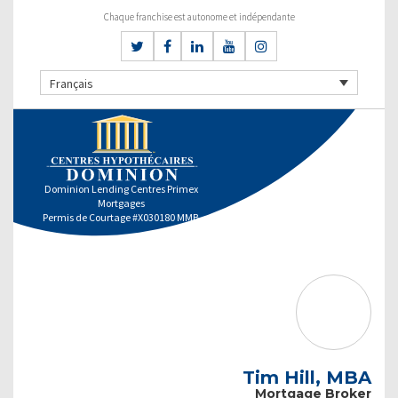
Chaque franchise est autonome et indépendante
Français
Dominion Lending Centres Primex
Mortgages
Permis de Courtage #X030180 MMB
Tim Hill, MBA
Mortgage Broker