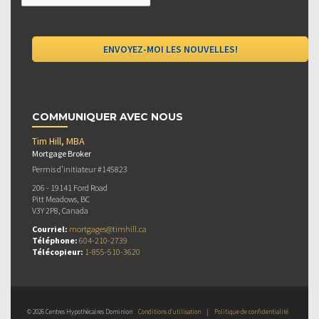
COMMUNIQUER AVEC NOUS
Tim Hill, MBA
Mortgage Broker
Permis d’initiateur #145823
206 - 19141 Ford Road
Pitt Meadows, BC
V3Y 2P8, Canada
Courriel:
mortgages@timhill.ca
Téléphone:
604-210-2739
Télécopieur:
1-855-510-3620
© 2026 Centres Hypothécaires Dominion
Conditions d’utilisation
|
Politique de confidentialité